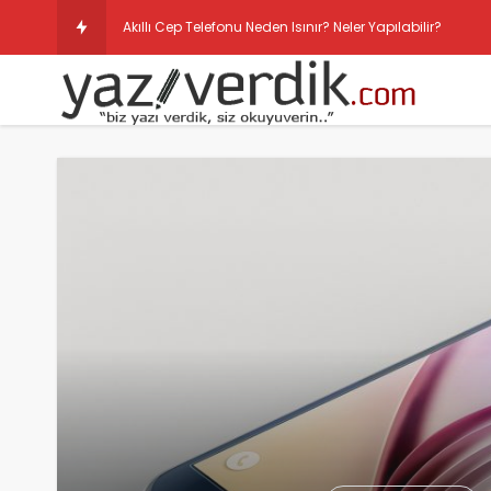
Akıllı Cep Telefonu Neden Isınır? Neler Yapılabilir?
Whatsapp Video Gönderme Süresini Uzatma Hakkında
Android Yükseltiliyor 1/1 Uygulama Optimize Ediliyor Ç
Swarm Kendi Üzerinden Mesajlaşma Yeniliği Getirdi
Android İçin Whatsapp Süresini Uzatma
Samsung Galaxy S4 Android 5.0 Lollipop Güncellemesi
Swarm Kişilerden Gelen Mesajları Engellemek İçin Günc
Telefonun ne kadar ısındığını nasıl ölçeriz? Hangi prog
Facebook Aktif Durumu Kapatma ve Gizleme