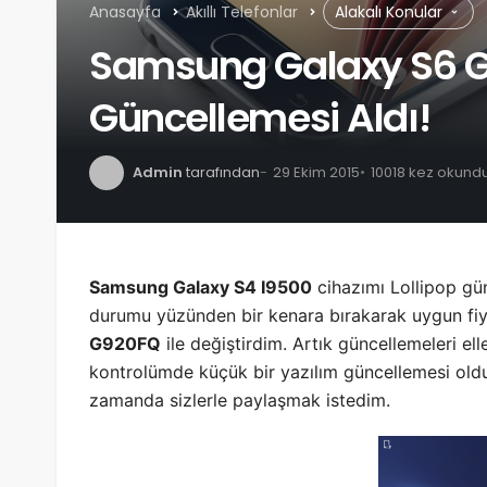
Anasayfa
Akıllı Telefonlar
Alakalı Konular
Çamaşır Makinesini Düz Kontak Yaptım, Nasıl mı?
Samsung Galaxy S6 G
Güncellemesi Aldı!
Admin
tarafından
29 Ekim 2015
10018 kez okund
Samsung Galaxy S4 I9500
cihazımı Lollipop gü
durumu yüzünden bir kenara bırakarak uygun fiy
G920FQ
ile değiştirdim. Artık güncellemeleri e
kontrolümde küçük bir yazılım güncellemesi old
zamanda sizlerle paylaşmak istedim.