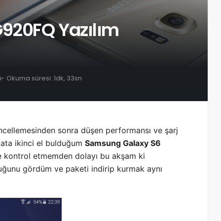
920FQ Yazılım
u
Okuma süresi: 1dk, 33sn
ncellemesinden sonra düşen performansı ve şarj
ata ikinci el bulduğum
Samsung Galaxy S6
lle kontrol etmemden dolayı bu akşam ki
uğunu gördüm ve paketi indirip kurmak aynı