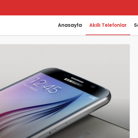
Anasayfa
Akıllı Telefonlar
S
özümü
 Geldi
elleme Getirdi
ramla olur?