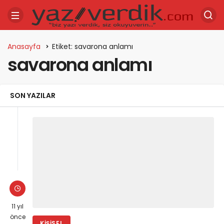
Anasayfa
Etiket: savarona anlamı
savarona anlamı
SON YAZILAR
11 yıl
önce
KIŞISEL