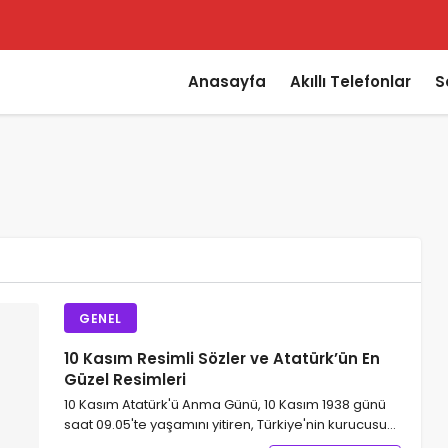
Anasayfa
Akıllı Telefonlar
S
özümü
 Geldi
GENEL
elleme Getirdi
10 Kasım Resimli Sözler ve Atatürk’ün En
ramla olur?
Güzel Resimleri
10 Kasım Atatürk'ü Anma Günü, 10 Kasım 1938 günü
saat 09.05'te yaşamını yitiren, Türkiye'nin kurucusu…