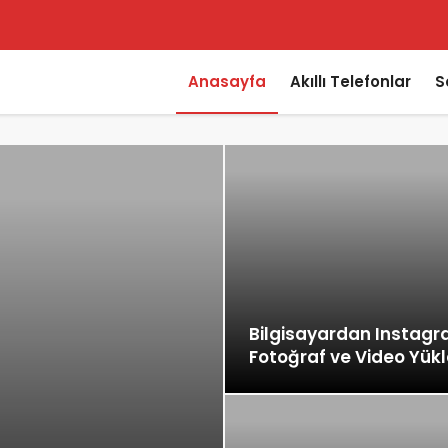
Anasayfa
Akıllı Telefonlar
S
özümü
 Geldi
elleme Getirdi
Bilgisayardan Instag
Fotoğraf ve Video Yü
ramla olur?