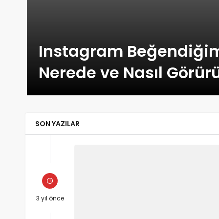
Çamaşır Makinesini Düz Kontak Yaptım, Nasıl mı?
Instagram Beğendiğim
Nerede ve Nasıl Görü
SON YAZILAR
3 yıl önce