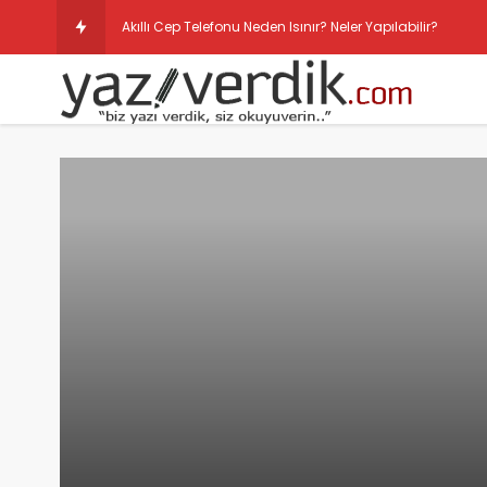
Akıllı Cep Telefonu Neden Isınır? Neler Yapılabilir?
Whatsapp Video Gönderme Süresini Uzatma Hakkında
Android Yükseltiliyor 1/1 Uygulama Optimize Ediliyor Ç
Swarm Kendi Üzerinden Mesajlaşma Yeniliği Getirdi
Android İçin Whatsapp Süresini Uzatma
Samsung Galaxy S4 Android 5.0 Lollipop Güncellemesi
Swarm Kişilerden Gelen Mesajları Engellemek İçin Günc
Telefonun ne kadar ısındığını nasıl ölçeriz? Hangi prog
Facebook Aktif Durumu Kapatma ve Gizleme