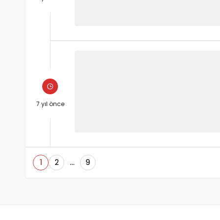
7 yıl önce
1
2
…
9