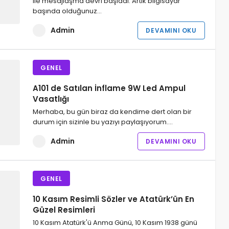
ile mesajlaşma devri başladı. Artık bilgisayar
başında olduğunuz…
Admin
DEVAMINI OKU
GENEL
A101 de Satılan İnflame 9W Led Ampul
Vasatlığı
Merhaba, bu gün biraz da kendime dert olan bir
durum için sizinle bu yazıyı paylaşıyorum.…
Admin
DEVAMINI OKU
GENEL
10 Kasım Resimli Sözler ve Atatürk’ün En
Güzel Resimleri
10 Kasım Atatürk'ü Anma Günü, 10 Kasım 1938 günü